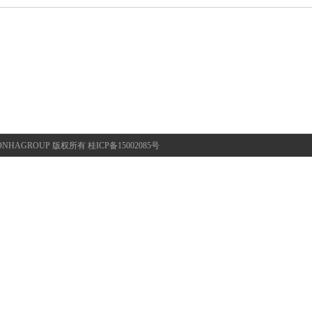
HAGROUP 版权所有 桂ICP备15002085号