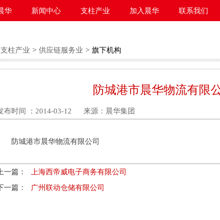
晨华
新闻中心
支柱产业
加入晨华
联系我们
支柱产业
>
供应链服务业
>
旗下机构
防城港市晨华物流有限
发布时间 ：2014-03-12
来源：晨华集团
防城港市晨华物流有限公司
上一篇：
上海西帝威电子商务有限公司
下一篇：
广州联动仓储有限公司